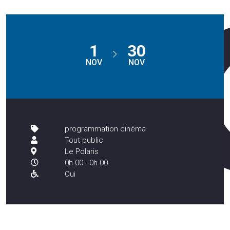
1
30
NOV
NOV
programmation cinéma
Tout public
Le Polaris
0h 00 - 0h 00
Oui