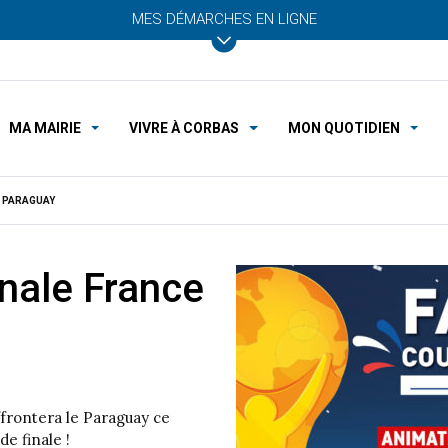
MES DÉMARCHES EN LIGNE
MA MAIRIE
VIVRE À CORBAS
MON QUOTIDIEN
 – PARAGUAY
inale France
ffrontera le Paraguay ce
de finale !