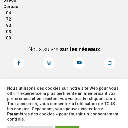
69960
Corbas
04
72
90
03
00
Nous suivre
sur les réseaux
Nous utilisons des cookies sur notre site Web pour vous
MENTIONS LÉGALES
ACCESSIBILITÉ
offrir l'expérience la plus pertinente en mémorisant vos
PLAN DU SITE
ADMINISTRATEUR
préférences et en répétant vos visites. En cliquant sur «
Tout accepter », vous consentez à l'utilisation de TOUS
les cookies. Cependant, vous pouvez visiter les «
COOKIES
Paramètres des cookies » pour fournir un consentement
contrôlé.