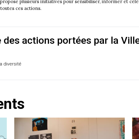
s propose plusieurs initiatives pour sensibiliser, informer et c
toutes ces actions.
des actions portées par la Vill
a diversité
ents