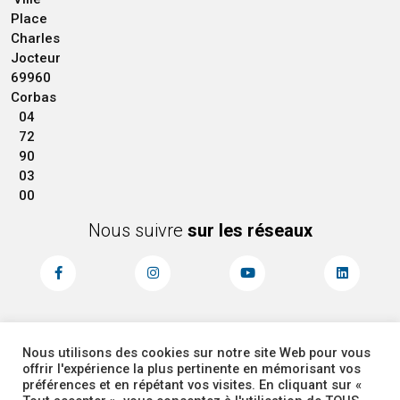
Place
Charles
Jocteur
69960
Corbas
04
72
90
03
00
Nous suivre
sur les réseaux
Nous utilisons des cookies sur notre site Web pour vous
MENTIONS LÉGALES
ACCESSIBILITÉ
offrir l'expérience la plus pertinente en mémorisant vos
PLAN DU SITE
ADMINISTRATEUR
préférences et en répétant vos visites. En cliquant sur «