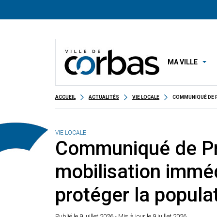
MA VILLE
ACCUEIL
ACTUALITÉS
VIE LOCALE
COMMUNIQUÉ DE P
VIE LOCALE
Communiqué de Pr
mobilisation immé
protéger la popula
Publié le
9 juillet 2026
- Mis à jour le 9 juillet 2026