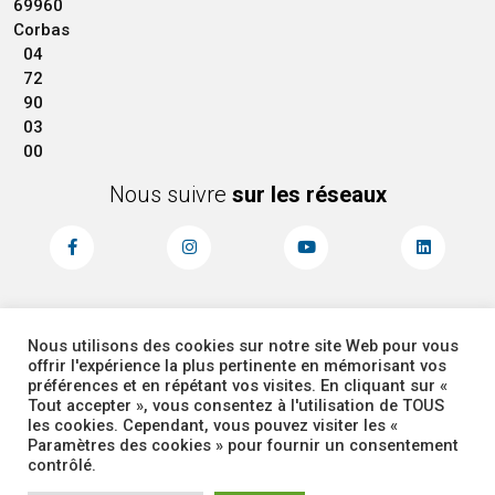
69960
Corbas
04
72
90
03
00
Nous suivre
sur les réseaux
Nous utilisons des cookies sur notre site Web pour vous
MENTIONS LÉGALES
ACCESSIBILITÉ
offrir l'expérience la plus pertinente en mémorisant vos
PLAN DU SITE
ADMINISTRATEUR
préférences et en répétant vos visites. En cliquant sur «
Tout accepter », vous consentez à l'utilisation de TOUS
les cookies. Cependant, vous pouvez visiter les «
COOKIES
Paramètres des cookies » pour fournir un consentement
contrôlé.