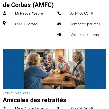
de Corbas (AMFC)
Mr Pascal Webre
06 14 60 03 19
69960
Corbas
Contacter par mail
Voir le site internet
ANIMATION / LOISIR
Amicales des retraités
Mme Arielle Lelarge
06 33 30 26 58