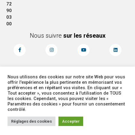
72
90
03
00
Nous suivre
sur les réseaux
Nous utilisons des cookies sur notre site Web pour vous
MENTIONS LÉGALES
ACCESSIBILITÉ
offrir l'expérience la plus pertinente en mémorisant vos
PLAN DU SITE
ADMINISTRATEUR
préférences et en répétant vos visites. En cliquant sur «
Tout accepter », vous consentez à l'utilisation de TOUS
les cookies. Cependant, vous pouvez visiter les «
COOKIES
Paramètres des cookies » pour fournir un consentement
contrôlé.
Réglages des cookies
Accepter
Corbas 2026 Tous droits réservés -
Site réalisé par
Intuitiv Interactive