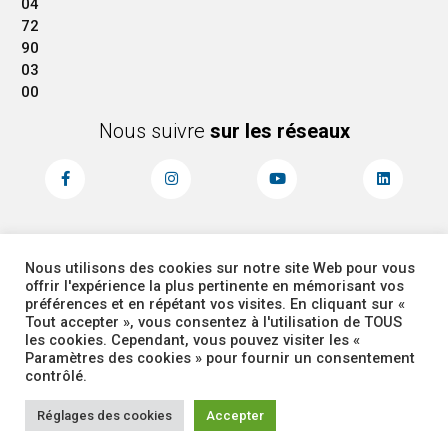
04
72
90
03
00
Nous suivre
sur les réseaux
Nous utilisons des cookies sur notre site Web pour vous
MENTIONS LÉGALES
ACCESSIBILITÉ
offrir l'expérience la plus pertinente en mémorisant vos
PLAN DU SITE
ADMINISTRATEUR
préférences et en répétant vos visites. En cliquant sur «
Tout accepter », vous consentez à l'utilisation de TOUS
les cookies. Cependant, vous pouvez visiter les «
COOKIES
Paramètres des cookies » pour fournir un consentement
contrôlé.
Réglages des cookies
Accepter
Corbas 2026 Tous droits réservés -
Site réalisé par
Intuitiv Interactive