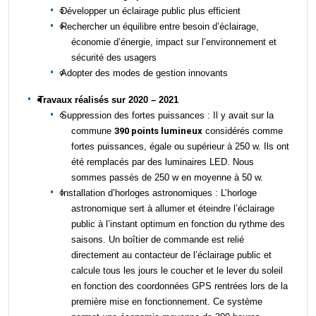
Développer un éclairage public plus efficient
Rechercher un équilibre entre besoin d’éclairage,
économie d’énergie, impact sur l’environnement et
sécurité des usagers
Adopter des modes de gestion innovants
T
ravaux réalisés sur 2020 – 2021
Suppression des fortes puissances :
Il y avait sur la
commune
390 point
s
lumineux
considérés
comme
fortes puissances, égale ou supérieur à 250 w. Ils ont
été remplacés par des luminaires LED.
Nous
sommes passés de 250 w en moyenne à 50 w.
I
nstallation d’horloge
s
astronomiques :
L’horloge
astronomique sert à allumer et éteindre l’éclairage
public à l’instant optimum en fonction du rythme des
saisons.
Un boîtier de commande est relié
directement au contacteur de l’éclairage public et
calcule
tous les jours le coucher et le lever du soleil
en fonction des
coordonnées GPS rentrées lors de la
première mise en fonctionnement.
C
e système