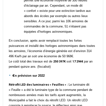
permet une économie moyenne de 300 heures
d’éclairage par an. Cependant, un mode dit
« confort » existe pour une extinction tardive aux
abords des écoles par exemple
ou autres lieux
sensibles.
A
ce jour, p
armi les 106
armoires
de
commandes de la commune,
51 n’étaient pas
équipées d’horloges astronomique
s
.
En conclusion, après avoir remplacé toutes les fortes
puissances et installé des horloges astronomiques dans toutes
les armoires, l’économie d’énergie générée est d’environ 314
496 Kw/h par an soit une économie de 50 968€.
Le coût total des travaux est de
250 397€
soit
17 294€
par an
pendant quinze ans. (fiscalisé)
En prévision sur 2022
Rétrofit LED des luminaires «
F
euilles » :
Le luminaire
dit
«
F
euille »
a été le luminaire type de la commune pendant de
nombreuses
années mais
les tarifs ayant augmentés, la
Municipalité a fait le choix du rétrofit LED.
Un
r
étrofit LED
consiste à remplacer la source, le réflecteur ainsi que