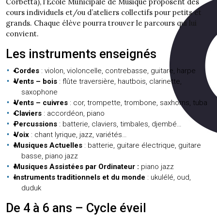
Corbetta), l’Ecole Municipale de Musique proposent des
cours individuels et/ou d’ateliers collectifs pour petits et
grands. Chaque élève pourra trouver le parcours qui lui
convient.
Les instruments enseignés
Cordes
: violon, violoncelle, contrebasse, guitare, harpe
Vents – bois
: flûte traversière, hautbois, clarinette,
saxophone
Vents – cuivres
: cor, trompette, trombone, saxhorns, tuba
Claviers
: accordéon, piano
Percussions
: batterie, claviers, timbales, djembé…
Voix
: chant lyrique, jazz, variétés…
Musiques Actuelles
: batterie, guitare électrique, guitare
basse, piano jazz
Musiques Assistées par Ordinateur :
piano jazz
Instruments traditionnels et du monde
: ukulélé, oud,
duduk
De 4 à 6 ans – Cycle éveil