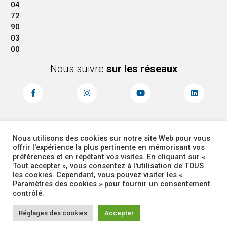
04
72
90
03
00
Nous suivre
sur les réseaux
Nous utilisons des cookies sur notre site Web pour vous
MENTIONS LÉGALES
ACCESSIBILITÉ
offrir l'expérience la plus pertinente en mémorisant vos
PLAN DU SITE
ADMINISTRATEUR
préférences et en répétant vos visites. En cliquant sur «
Tout accepter », vous consentez à l'utilisation de TOUS
les cookies. Cependant, vous pouvez visiter les «
COOKIES
Paramètres des cookies » pour fournir un consentement
contrôlé.
Réglages des cookies
Accepter
Corbas 2026 Tous droits réservés -
Site réalisé par
Intuitiv Interactive