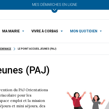
MES DÉMARCHES EN LIGNE
MA MAIRIE
VIVRE À CORBAS
MON QUOTIDIEN
 ENFANCE
LE POINT ACCUEIL JEUNES (PAJ)
eunes (PAJ)
vention du PAJ Orientations
iscolaire pour les
space emploi et la mission
séjours et mini séjours, des