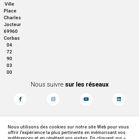
Ville
Place
Charles
Jocteur
69960
Corbas
04
72
90
03
00
Nous suivre
sur les réseaux
Nous utilisons des cookies sur notre site Web pour vous
MENTIONS LÉGALES
ACCESSIBILITÉ
offrir l'expérience la plus pertinente en mémorisant vos
PLAN DU SITE
ADMINISTRATEUR
préférences et en répétant vos visites. En cliquant sur «