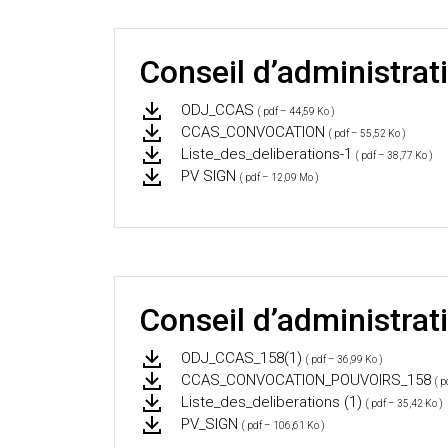
Conseil d’administrat
ODJ_CCAS
( pdf – 44,59 Ko )
CCAS_CONVOCATION
( pdf – 55,52 Ko )
Liste_des_deliberations-1
( pdf – 38,77 Ko )
PV SIGN
( pdf – 12,09 Mo )
Conseil d’administra
ODJ_CCAS_158(1)
( pdf – 36,99 Ko )
CCAS_CONVOCATION_POUVOIRS_158
( p
Liste_des_deliberations (1)
( pdf – 35,42 Ko )
PV_SIGN
( pdf – 106,61 Ko )