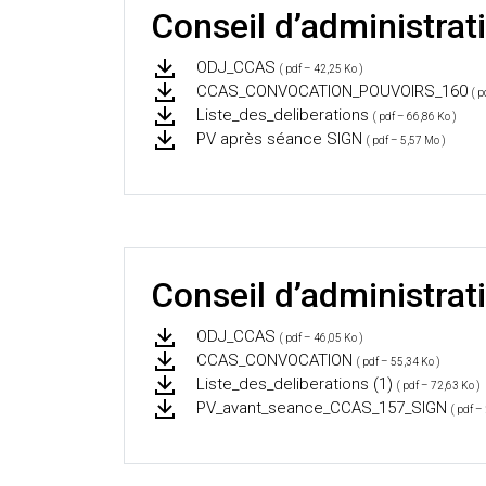
Conseil d’administrati
ODJ_CCAS
( pdf – 42,25 Ko )
CCAS_CONVOCATION_POUVOIRS_160
( p
Liste_des_deliberations
( pdf – 66,86 Ko )
PV après séance SIGN
( pdf – 5,57 Mo )
Conseil d’administrat
ODJ_CCAS
( pdf – 46,05 Ko )
CCAS_CONVOCATION
( pdf – 55,34 Ko )
Liste_des_deliberations (1)
( pdf – 72,63 Ko )
PV_avant_seance_CCAS_157_SIGN
( pdf –