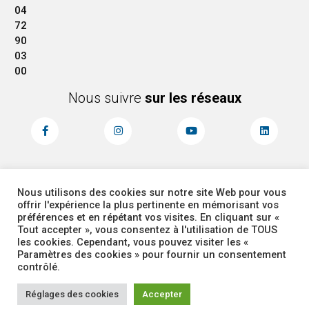
04
72
90
03
00
Nous suivre
sur les réseaux
Nous utilisons des cookies sur notre site Web pour vous
MENTIONS LÉGALES
ACCESSIBILITÉ
offrir l'expérience la plus pertinente en mémorisant vos
PLAN DU SITE
ADMINISTRATEUR
préférences et en répétant vos visites. En cliquant sur «
Tout accepter », vous consentez à l'utilisation de TOUS
les cookies. Cependant, vous pouvez visiter les «
COOKIES
Paramètres des cookies » pour fournir un consentement
contrôlé.
Réglages des cookies
Accepter
Corbas 2026 Tous droits réservés -
Site réalisé par