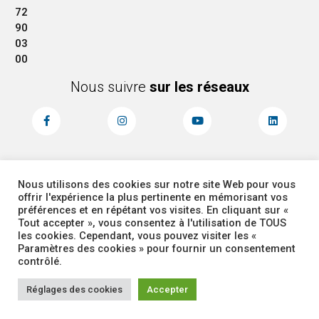
72
90
03
00
Nous suivre
sur les réseaux
Nous utilisons des cookies sur notre site Web pour vous
MENTIONS LÉGALES
ACCESSIBILITÉ
offrir l'expérience la plus pertinente en mémorisant vos
PLAN DU SITE
ADMINISTRATEUR
préférences et en répétant vos visites. En cliquant sur «
Tout accepter », vous consentez à l'utilisation de TOUS
les cookies. Cependant, vous pouvez visiter les «
COOKIES
Paramètres des cookies » pour fournir un consentement
contrôlé.
Réglages des cookies
Accepter
Corbas 2026 Tous droits réservés -
Site réalisé par
Intuitiv Interactive