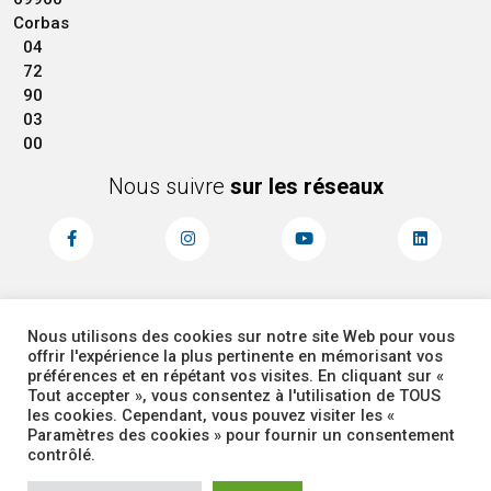
Corbas
04
72
90
03
00
Nous suivre
sur les réseaux
Nous utilisons des cookies sur notre site Web pour vous
MENTIONS LÉGALES
ACCESSIBILITÉ
offrir l'expérience la plus pertinente en mémorisant vos
PLAN DU SITE
ADMINISTRATEUR
préférences et en répétant vos visites. En cliquant sur «
Tout accepter », vous consentez à l'utilisation de TOUS
les cookies. Cependant, vous pouvez visiter les «
COOKIES
Paramètres des cookies » pour fournir un consentement
contrôlé.