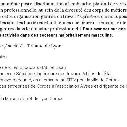
sur un même poste, discrimination à l’embauche, plafond de ve
on professionnelle. Au sein de la diversité des corps de métier
de cette organisation genrée du travail ? Qu’est-ce qui nous po
elles sont les barrières et influences que peuvent rencontrer l
 genres dans le domaine professionnel ?
Pour avancer sur ces
 activités dans des secteurs majoritairement masculins.
re / société – Tribune de Lyon.
de :
e de « Les Chocolats d’Abi et Lisa »
ancienne Sénatrice, Ingénieure des travaux Publics de l’État
en cybersécurité, en alternance au SITIV pour la ville de Corbas
es entreprises de Corbas à l’association Alysee et dirigeante de 
à la Maison d’arrêt de Lyon-Corbas