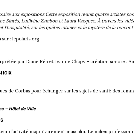
saire aux expositions.Cette exposition réunit quatre artistes pa
ine Sintès, Ludivine Zambon et Laura Vazquez. À travers les vidé
et l’hospitalité, sur les quêtes intimes et le mystère de la rencontre
sur : lepolaris.org
erprétée par Diane Réa et Jeanne Chopy – création sonore : Ant
CHOIX
élues de Corbas pour échanger sur les sujets de santé des femm
es – Hôtel de Ville
ES
eur d’activité majoritairement masculin. Le milieu profession