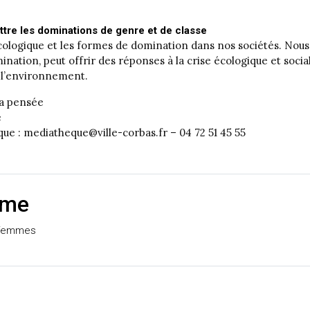
ttre les dominations de genre et de classe
e écologique et les formes de domination dans nos sociétés. 
nation, peut offrir des réponses à la crise écologique et socia
e l’environnement.
la pensée
e
e : mediatheque@ville-corbas.fr – 04 72 51 45 55
mme
s femmes