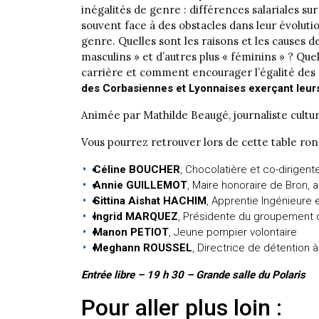
inégalités de genre : différences salariales 
souvent face à des obstacles dans leur évoluti
genre. Quelles sont les raisons et les causes 
masculins » et d’autres plus « féminins » ? Qu
carrière et comment encourager l’égalité des
des Corbasiennes et Lyonnaises exerçant leurs
Animée par Mathilde Beaugé, journaliste cultu
Vous pourrez retrouver lors de cette table ron
Céline BOUCHER
, Chocolatière et co-dirigent
Annie GUILLEMOT
, Maire honoraire de Bron, 
Sittina Aishat HACHIM
, Apprentie Ingénieure 
Ingrid MARQUEZ
, Présidente du groupement d
Manon PETIOT
, Jeune pompier volontaire
Meghann ROUSSEL
, Directrice de détention 
Entrée libre – 19 h 30 – Grande salle du Polaris
Pour aller plus loin :