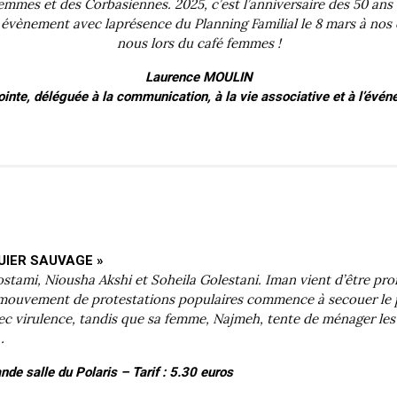
mmes et des Corbasiennes. 2025, c’est l’anniversaire des 50 ans d
évènement avec laprésence du Planning Familial le 8 mars à nos 
nous lors du café femmes !
Laurence MOULIN
ointe, déléguée à la communication, à la vie associative et à l’évén
UIER SAUVAGE »
ami, Niousha Akshi et Soheila Golestani. Iman vient d’être prom
uvement de protestations populaires commence à secouer le pays
c virulence, tandis que sa femme, Najmeh, tente de ménager le
…
de salle du Polaris – Tarif : 5.30 euros