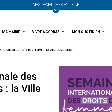
MES DÉMARCHES EN LIGNE
MA MAIRIE
VIVRE À CORBAS
MON QUOTIDIEN
TIONALE DES DROITS DES FEMMES : LA VILLE SE MOBILISE !
nale des
: la Ville