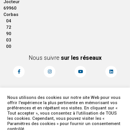
Jocteur
69960
Corbas
04
72
90
03
00
Nous suivre
sur les réseaux
Nous utilisons des cookies sur notre site Web pour vous
MENTIONS LÉGALES
ACCESSIBILITÉ
offrir l'expérience la plus pertinente en mémorisant vos
PLAN DU SITE
ADMINISTRATEUR
préférences et en répétant vos visites. En cliquant sur «
Tout accepter », vous consentez à l'utilisation de TOUS
les cookies. Cependant, vous pouvez visiter les «
COOKIES
Paramètres des cookies » pour fournir un consentement
contrôlé.