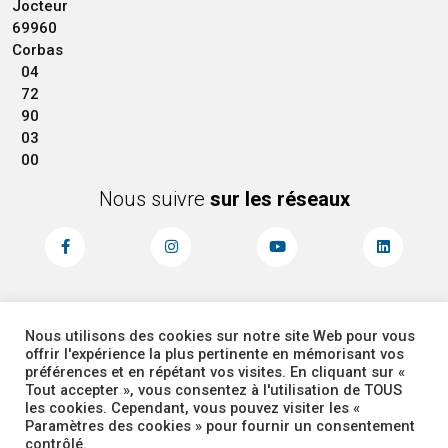
Jocteur
69960
Corbas
04
72
90
03
00
Nous suivre
sur les réseaux
Nous utilisons des cookies sur notre site Web pour vous
MENTIONS LÉGALES
ACCESSIBILITÉ
offrir l'expérience la plus pertinente en mémorisant vos
PLAN DU SITE
ADMINISTRATEUR
préférences et en répétant vos visites. En cliquant sur «
Tout accepter », vous consentez à l'utilisation de TOUS
les cookies. Cependant, vous pouvez visiter les «
COOKIES
Paramètres des cookies » pour fournir un consentement
contrôlé.