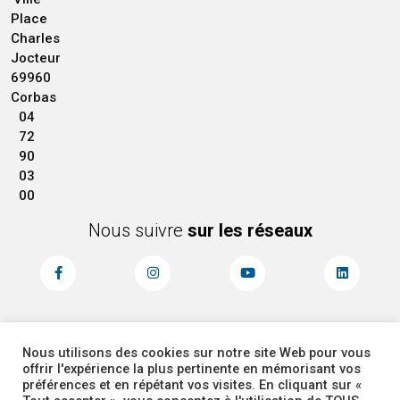
Place
Charles
Jocteur
69960
Corbas
04
72
90
03
00
Nous suivre
sur les réseaux
Nous utilisons des cookies sur notre site Web pour vous
MENTIONS LÉGALES
ACCESSIBILITÉ
offrir l'expérience la plus pertinente en mémorisant vos
PLAN DU SITE
ADMINISTRATEUR
préférences et en répétant vos visites. En cliquant sur «