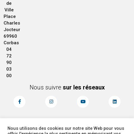
de
Ville
Place
Charles
Jocteur
69960
Corbas
04
72
90
03
00
Nous suivre
sur les réseaux
Nous utilisons des cookies sur notre site Web pour vous
MENTIONS LÉGALES
ACCESSIBILITÉ
offrir l'expérience la plus pertinente en mémorisant vos