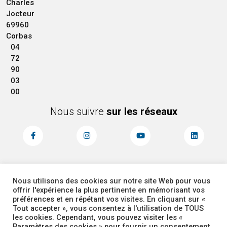
Charles
Jocteur
69960
Corbas
04
72
90
03
00
Nous suivre
sur les réseaux
Nous utilisons des cookies sur notre site Web pour vous
MENTIONS LÉGALES
ACCESSIBILITÉ
offrir l'expérience la plus pertinente en mémorisant vos
PLAN DU SITE
ADMINISTRATEUR
préférences et en répétant vos visites. En cliquant sur «
Tout accepter », vous consentez à l'utilisation de TOUS
les cookies. Cependant, vous pouvez visiter les «
COOKIES
Paramètres des cookies » pour fournir un consentement