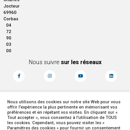
Jocteur
69960
Corbas
04
72
90
03
00
Nous suivre
sur les réseaux
Nous utilisons des cookies sur notre site Web pour vous
MENTIONS LÉGALES
ACCESSIBILITÉ
offrir l'expérience la plus pertinente en mémorisant vos
PLAN DU SITE
ADMINISTRATEUR
préférences et en répétant vos visites. En cliquant sur «
Tout accepter », vous consentez à l'utilisation de TOUS
les cookies. Cependant, vous pouvez visiter les «
COOKIES
Paramètres des cookies » pour fournir un consentement