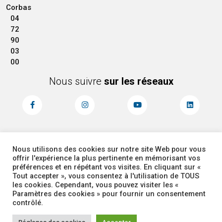
Corbas
04
72
90
03
00
Nous suivre
sur les réseaux
Nous utilisons des cookies sur notre site Web pour vous
MENTIONS LÉGALES
ACCESSIBILITÉ
offrir l'expérience la plus pertinente en mémorisant vos
PLAN DU SITE
ADMINISTRATEUR
préférences et en répétant vos visites. En cliquant sur «
Tout accepter », vous consentez à l'utilisation de TOUS
les cookies. Cependant, vous pouvez visiter les «
COOKIES
Paramètres des cookies » pour fournir un consentement
contrôlé.