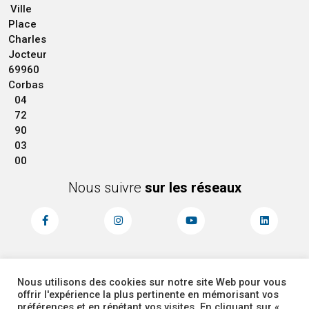
Ville
Place
Charles
Jocteur
69960
Corbas
04
72
90
03
00
Nous suivre
sur les réseaux
Nous utilisons des cookies sur notre site Web pour vous
MENTIONS LÉGALES
ACCESSIBILITÉ
offrir l'expérience la plus pertinente en mémorisant vos
PLAN DU SITE
ADMINISTRATEUR
préférences et en répétant vos visites. En cliquant sur «