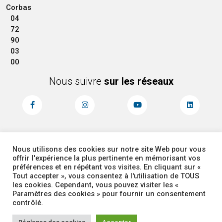
Corbas
04
72
90
03
00
Nous suivre
sur les réseaux
Nous utilisons des cookies sur notre site Web pour vous
MENTIONS LÉGALES
ACCESSIBILITÉ
offrir l'expérience la plus pertinente en mémorisant vos
PLAN DU SITE
ADMINISTRATEUR
préférences et en répétant vos visites. En cliquant sur «
Tout accepter », vous consentez à l'utilisation de TOUS
les cookies. Cependant, vous pouvez visiter les «
COOKIES
Paramètres des cookies » pour fournir un consentement
contrôlé.