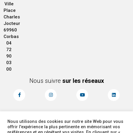
Ville
Place
Charles
Jocteur
69960
Corbas
04
72
90
03
00
Nous suivre
sur les réseaux
Nous utilisons des cookies sur notre site Web pour vous
MENTIONS LÉGALES
ACCESSIBILITÉ
offrir l'expérience la plus pertinente en mémorisant vos
PLAN DU SITE
ADMINISTRATEUR
préférences et en répétant vos visites. En cliquant sur «