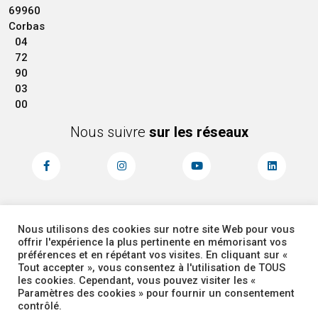
69960
Corbas
04
72
90
03
00
Nous suivre
sur les réseaux
Nous utilisons des cookies sur notre site Web pour vous
MENTIONS LÉGALES
ACCESSIBILITÉ
offrir l'expérience la plus pertinente en mémorisant vos
PLAN DU SITE
ADMINISTRATEUR
préférences et en répétant vos visites. En cliquant sur «
Tout accepter », vous consentez à l'utilisation de TOUS
les cookies. Cependant, vous pouvez visiter les «
COOKIES
Paramètres des cookies » pour fournir un consentement
contrôlé.