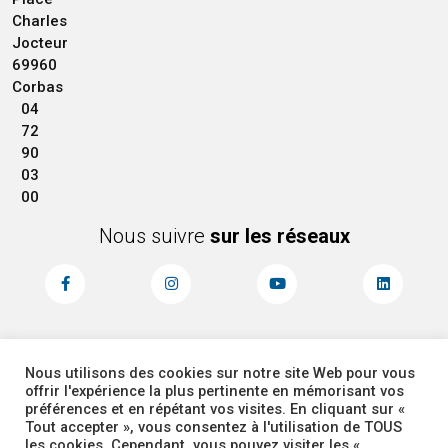
Charles
Jocteur
69960
Corbas
04
72
90
03
00
Nous suivre
sur les réseaux
Nous utilisons des cookies sur notre site Web pour vous
MENTIONS LÉGALES
ACCESSIBILITÉ
offrir l'expérience la plus pertinente en mémorisant vos
PLAN DU SITE
ADMINISTRATEUR
préférences et en répétant vos visites. En cliquant sur «
Tout accepter », vous consentez à l'utilisation de TOUS
les cookies. Cependant, vous pouvez visiter les «