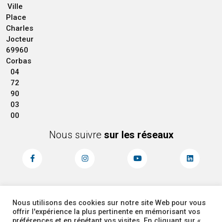
Ville
Place
Charles
Jocteur
69960
Corbas
04
72
90
03
00
Nous suivre
sur les réseaux
Nous utilisons des cookies sur notre site Web pour vous
MENTIONS LÉGALES
ACCESSIBILITÉ
offrir l'expérience la plus pertinente en mémorisant vos
PLAN DU SITE
ADMINISTRATEUR
préférences et en répétant vos visites. En cliquant sur «