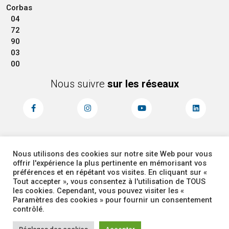
Corbas
04
72
90
03
00
Nous suivre
sur les réseaux
Nous utilisons des cookies sur notre site Web pour vous
MENTIONS LÉGALES
ACCESSIBILITÉ
offrir l'expérience la plus pertinente en mémorisant vos
PLAN DU SITE
ADMINISTRATEUR
préférences et en répétant vos visites. En cliquant sur «
Tout accepter », vous consentez à l'utilisation de TOUS
les cookies. Cependant, vous pouvez visiter les «
COOKIES
Paramètres des cookies » pour fournir un consentement
contrôlé.