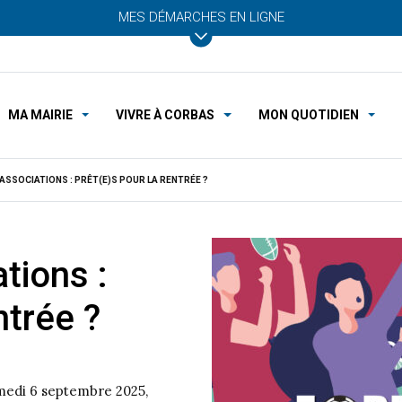
MES DÉMARCHES EN LIGNE
MA MAIRIE
VIVRE À CORBAS
MON QUOTIDIEN
ASSOCIATIONS : PRÊT(E)S POUR LA RENTRÉE ?
tions :
ntrée ?
amedi 6 septembre 2025,