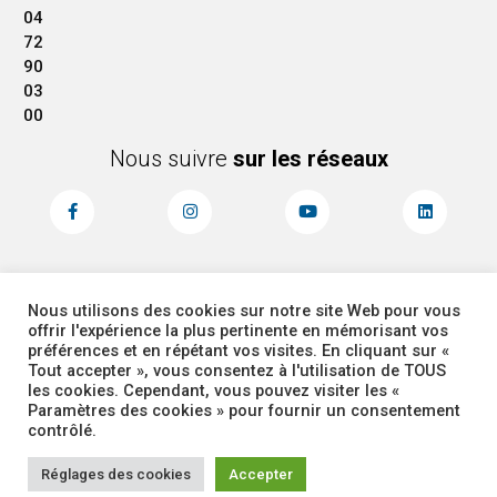
04
72
90
03
00
Nous suivre
sur les réseaux
Nous utilisons des cookies sur notre site Web pour vous
MENTIONS LÉGALES
ACCESSIBILITÉ
offrir l'expérience la plus pertinente en mémorisant vos
PLAN DU SITE
ADMINISTRATEUR
préférences et en répétant vos visites. En cliquant sur «
Tout accepter », vous consentez à l'utilisation de TOUS
les cookies. Cependant, vous pouvez visiter les «
COOKIES
Paramètres des cookies » pour fournir un consentement
contrôlé.
Réglages des cookies
Accepter
Corbas 2026 Tous droits réservés -
Site réalisé par