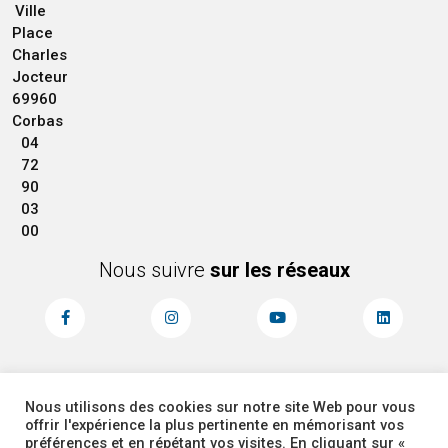
Ville
Place
Charles
Jocteur
69960
Corbas
04
72
90
03
00
Nous suivre
sur les réseaux
Nous utilisons des cookies sur notre site Web pour vous
MENTIONS LÉGALES
ACCESSIBILITÉ
offrir l'expérience la plus pertinente en mémorisant vos
PLAN DU SITE
ADMINISTRATEUR
préférences et en répétant vos visites. En cliquant sur «