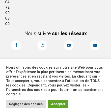
04
72
90
03
00
Nous suivre
sur les réseaux
Nous utilisons des cookies sur notre site Web pour vous
MENTIONS LÉGALES
ACCESSIBILITÉ
offrir l'expérience la plus pertinente en mémorisant vos
PLAN DU SITE
ADMINISTRATEUR
préférences et en répétant vos visites. En cliquant sur «
Tout accepter », vous consentez à l'utilisation de TOUS
les cookies. Cependant, vous pouvez visiter les «
COOKIES
Paramètres des cookies » pour fournir un consentement
contrôlé.
Réglages des cookies
Accepter
Corbas 2026 Tous droits réservés -
Site réalisé par
Intuitiv Interactive